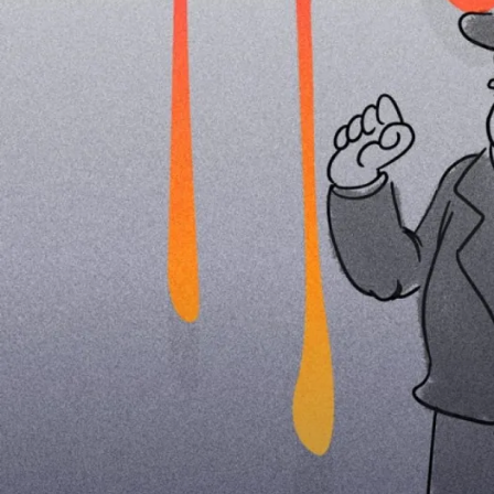
MORDREPO
Fräulein Styles & das Geld – N